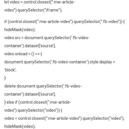
let video = control.closest(“.mw-article-
video”).querySelector(“iframe”);
if (control.closest(“.mw-article-video”).querySelector(“.fb-video”)) {
hideMask(video);
video.src = document.querySelector(‘.fb-video-
container’).dataset[‘source’];
video.onload = () => {
document.querySelector(‘.fb-video-container’).style.display =
‘block’;
}
delete document.querySelector(‘.fb-video-
container’).dataset[‘source’];
} else if (control.closest(“.mw-article-
video”).querySelector(“video”)) {
video = control.closest(“.mw-article-video”).querySelector(“video”);
hideMask(video);