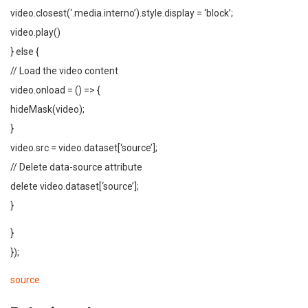
video.closest(‘.media.interno’).style.display = ‘block’;
video.play()
} else {
// Load the video content
video.onload = () => {
hideMask(video);
}
video.src = video.dataset[‘source’];
// Delete data-source attribute
delete video.dataset[‘source’];
}
}
});
source