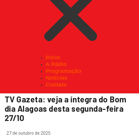
Ínicio
A Rádio
Programação
Home
Notícias
TV Gazeta: veja…
Notícias
Contato
TV Gazeta: veja a íntegra do Bom
dia Alagoas desta segunda-feira
27/10
27 de outubro de 2025