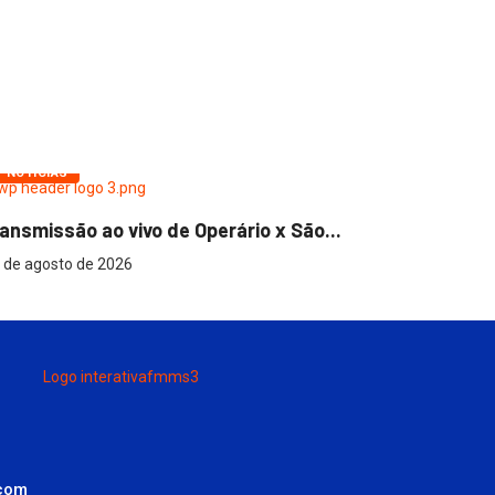
NOTÍCIAS
NOTÍCIAS
ansmissão ao vivo de Operário x São...
Relator da
 de agosto de 2026
6 de agosto
.com