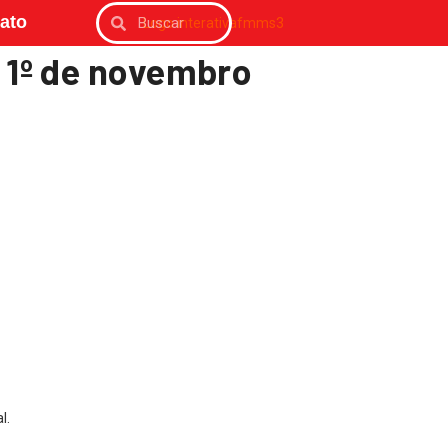
ato
– 1º de novembro
l.