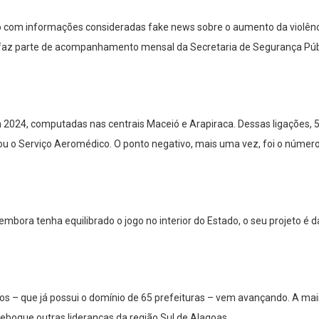
o com informações consideradas fake news sobre o aumento da violênci
os faz parte de acompanhamento mensal da Secretaria de Segurança Púb
2024, computadas nas centrais Maceió e Arapiraca. Dessas ligações,
u o Serviço Aeromédico. O ponto negativo, mais uma vez, foi o númer
bora tenha equilibrado o jogo no interior do Estado, o seu projeto é d
ros – que já possui o domínio de 65 prefeituras – vem avançando. A mai
 reboque outras lideranças da região Sul de Alagoas.