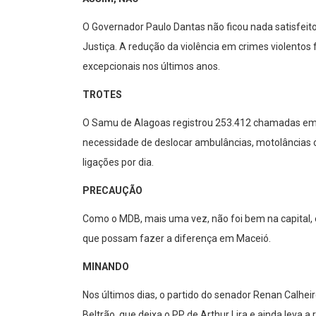
O Governador Paulo Dantas não ficou nada satisfeit
Justiça. A redução da violência em crimes violent
excepcionais nos últimos anos.
TROTES
O Samu de Alagoas registrou 253.412 chamadas em 
necessidade de deslocar ambulâncias, motolâncias o
ligações por dia.
PRECAUÇÃO
Como o MDB, mais uma vez, não foi bem na capital, em
que possam fazer a diferença em Maceió.
MINANDO
Nos últimos dias, o partido do senador Renan Calhei
Beltrão, que deixa o PP de Arthur Lira e ainda leva a