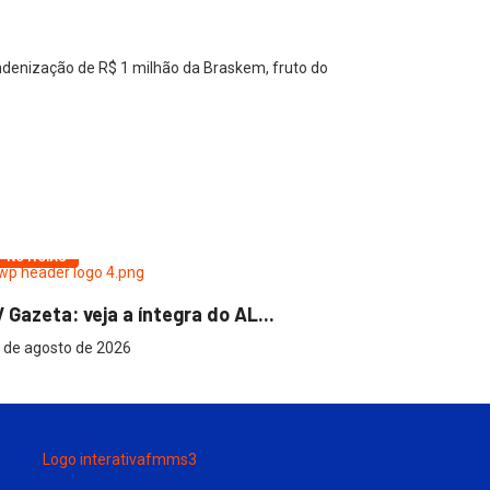
denização de R$ 1 milhão da Braskem, fruto do
NOTÍCIAS
NOTÍCIAS
 Gazeta: veja a íntegra do AL...
Transmissã
 de agosto de 2026
7 de agosto